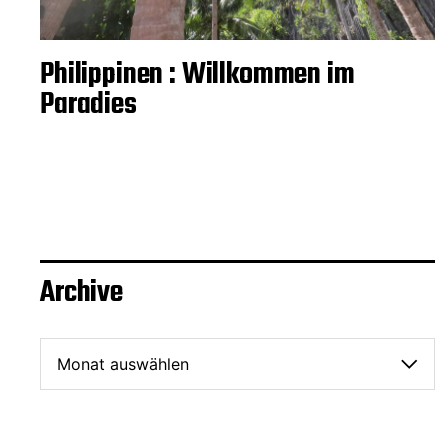
Philippinen : Willkommen im
Paradies
Archive
A
r
c
h
i