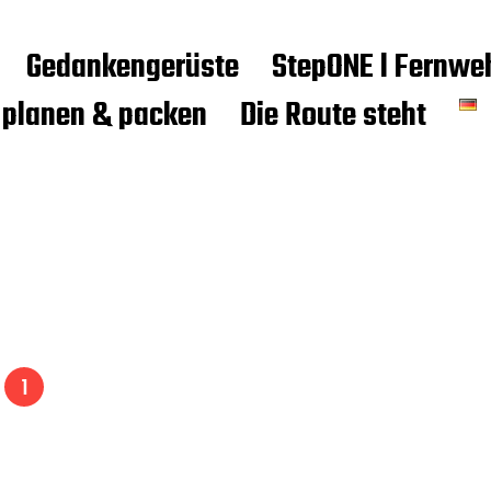
Gedankengerüste
StepONE l Fernwe
 planen & packen
Die Route steht
e
1