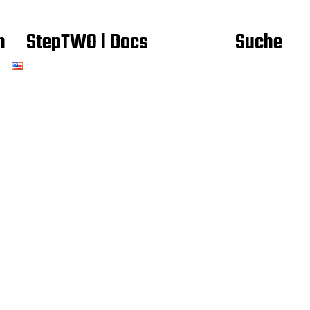
h
StepTWO l Docs
Suche