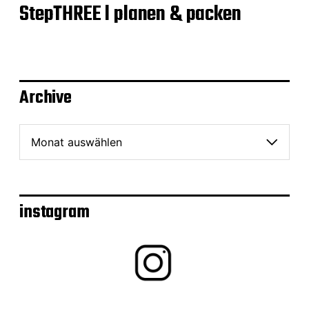
StepTHREE l planen & packen
Archive
A
r
c
h
i
v
instagram
e