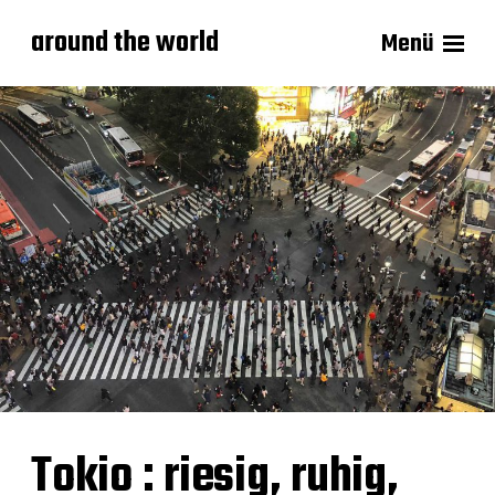
around the world
Menü
Tokio : riesig, ruhig,