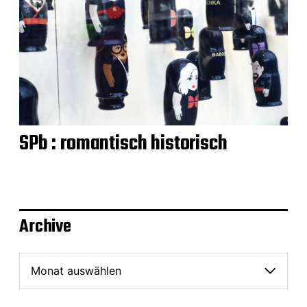
SPb : romantisch historisch
Archive
A
r
c
h