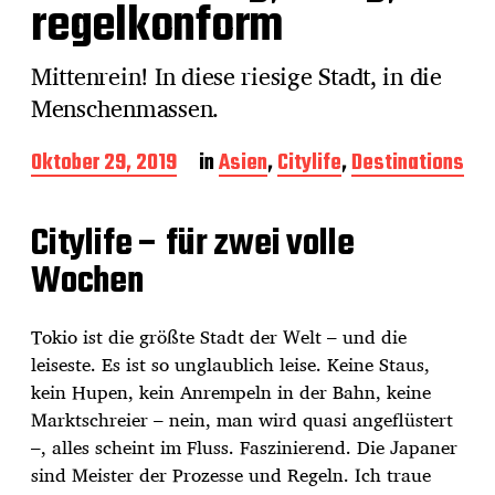
regelkonform
Mittenrein! In diese riesige Stadt, in die
Menschenmassen.
B
Oktober 29, 2019
in
Asien
,
Citylife
,
Destinations
e
i
t
Citylife – für zwei volle
r
Wochen
a
g
s
Tokio ist die größte Stadt der Welt – und die
d
a
leiseste. Es ist so unglaublich leise. Keine Staus,
t
kein Hupen, kein Anrempeln in der Bahn, keine
u
Marktschreier – nein, man wird quasi angeflüstert
m
–, alles scheint im Fluss. Faszinierend. Die Japaner
sind Meister der Prozesse und Regeln. Ich traue